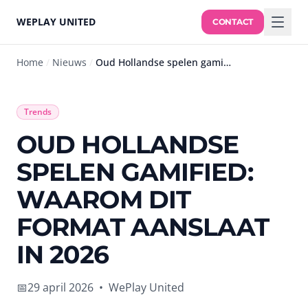
WEPLAY UNITED
CONTACT
Home
/
Nieuws
/
Oud Hollandse spelen gamified: waarom dit format aanslaat in 2026
Trends
OUD HOLLANDSE
SPELEN GAMIFIED:
WAAROM DIT
FORMAT AANSLAAT
IN 2026
📅
29 april 2026
•
WePlay United