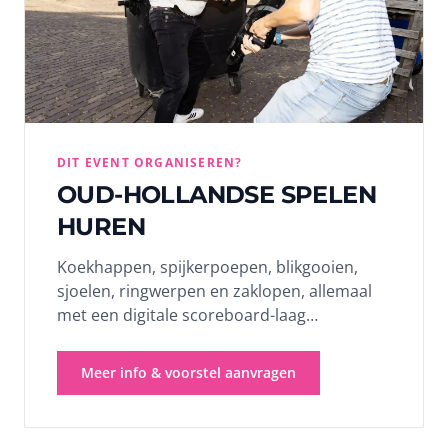
DIT EVENT ORGANISEREN?
OUD-HOLLANDSE SPELEN
HUREN
Koekhappen, spijkerpoepen, blikgooien,
sjoelen, ringwerpen en zaklopen, allemaal
met een digitale scoreboard-laag
erbovenop. Wij komen met 6 tot 12 stations
naar je locatie. Voor bedrijfsfamily-days,
Meer info & voorstel aanvragen
schoolsportdagen, buurtfeesten en
gemeente-events van 30 tot 300
deelnemers in rotatie. Kies je pakket en