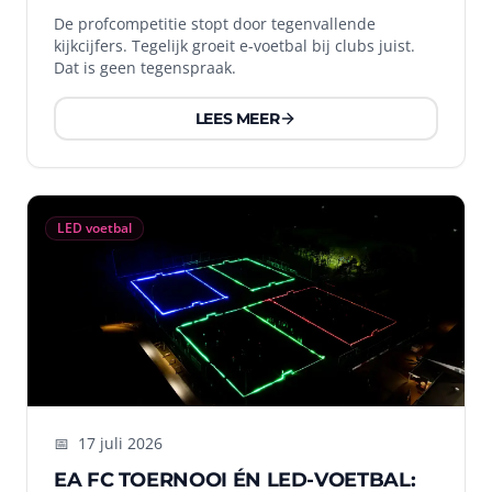
De profcompetitie stopt door tegenvallende
kijkcijfers. Tegelijk groeit e-voetbal bij clubs juist.
Dat is geen tegenspraak.
LEES MEER
LED voetbal
📅
17 juli 2026
EA FC TOERNOOI ÉN LED-VOETBAL: