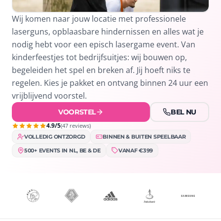
Wij komen naar jouw locatie met professionele
laserguns, opblaasbare hindernissen en alles wat je
nodig hebt voor een episch lasergame event. Van
kinderfeestjes tot bedrijfsuitjes: wij bouwen op,
begeleiden het spel en breken af. Jij hoeft niks te
regelen. Kies je pakket en ontvang binnen 24 uur een
vrijblijvend voorstel.
VOORSTEL
BEL NU
4.9/5
(47 reviews)
VOLLEDIG ONTZORGD
BINNEN & BUITEN SPEELBAAR
500+ EVENTS IN NL, BE & DE
VANAF €399