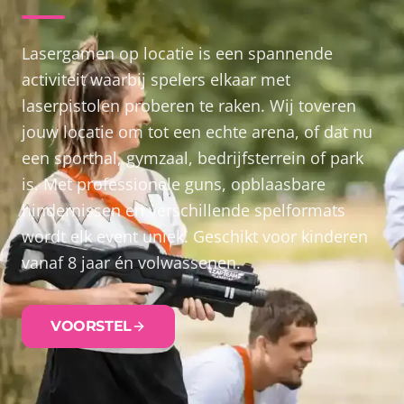
Lasergamen op locatie is een spannende
activiteit waarbij spelers elkaar met
laserpistolen proberen te raken. Wij toveren
jouw locatie om tot een echte arena, of dat nu
een sporthal, gymzaal, bedrijfsterrein of park
is. Met professionele guns, opblaasbare
hindernissen en verschillende spelformats
wordt elk event uniek. Geschikt voor kinderen
vanaf 8 jaar én volwassenen.
VOORSTEL