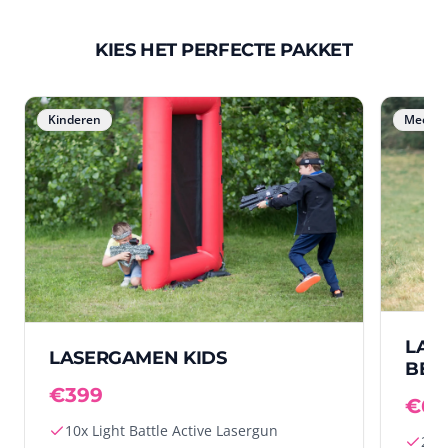
KIES HET PERFECTE PAKKET
Kinderen
Meest 
LAS
LASERGAMEN KIDS
BEG
€399
€69
10x Light Battle Active Lasergun
20x 