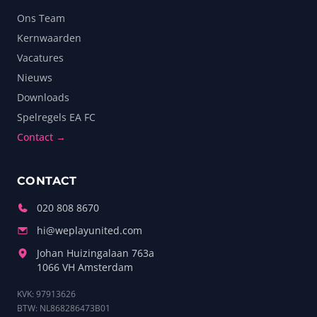
Ons Team
Kernwaarden
Vacatures
Nieuws
Downloads
Spelregels EA FC
Contact →
CONTACT
020 808 8670
hi@weplayunited.com
Johan Huizingalaan 763a
1066 VH Amsterdam
KVK: 97913626
BTW: NL868286473B01