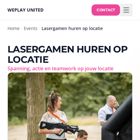
WEPLAY UNITED
CONTACT
Home
/
Events
/
Lasergamen huren op locatie
LASERGAMEN HUREN OP
LOCATIE
Spanning, actie en teamwork op jouw locatie