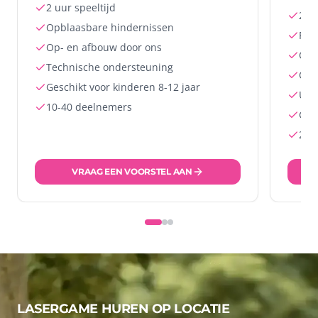
2 uur speeltijd
2 uu
Opblaasbare hindernissen
Pro
Op- en afbouw door ons
Opb
Technische ondersteuning
Op-
Geschikt voor kinderen 8-12 jaar
Uni
10-40 deelnemers
Ges
20-
VRAAG EEN VOORSTEL AAN
LASERGAME HUREN OP LOCATIE