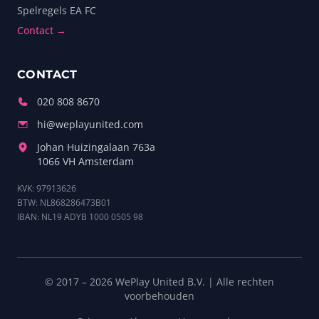
Spelregels EA FC
Contact →
CONTACT
020 808 8670
hi@weplayunited.com
Johan Huizingalaan 763a
1066 VH Amsterdam
KVK: 97913626
BTW: NL868286473B01
IBAN: NL19 ADYB 1000 0505 98
© 2017 – 2026 WePlay United B.V. | Alle rechten
voorbehouden