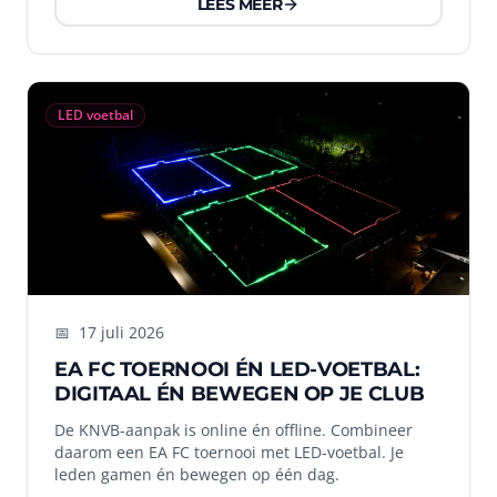
LEES MEER
LED voetbal
📅
17 juli 2026
EA FC TOERNOOI ÉN LED-VOETBAL:
DIGITAAL ÉN BEWEGEN OP JE CLUB
De KNVB-aanpak is online én offline. Combineer
daarom een EA FC toernooi met LED-voetbal. Je
leden gamen én bewegen op één dag.