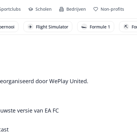
Sportclubs
Scholen
Bedrijven
Non-profits
✈️
🏎️
⛏️
nooi
Flight Simulator
Formule 1
Fortni
 georganiseerd door WePlay United.
uwste versie van EA FC
cast