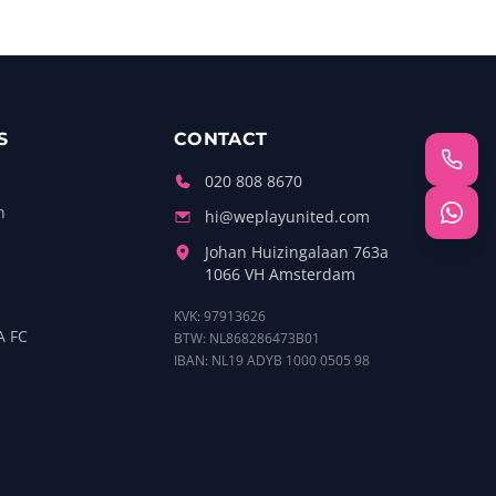
S
CONTACT
020 808 8670
n
hi@weplayunited.com
Johan Huizingalaan 763a
1066 VH Amsterdam
KVK: 97913626
A FC
BTW: NL868286473B01
IBAN: NL19 ADYB 1000 0505 98