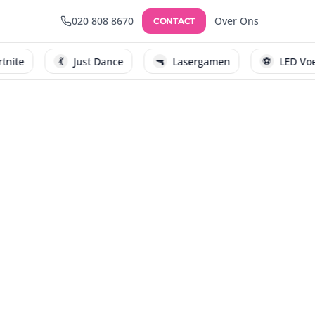
020 808 8670
Over Ons
CONTACT
💃
🔫
⚽
te
Just Dance
Lasergamen
LED Voetba