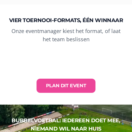
VIER TOERNOOI-FORMATS, ÉÉN WINNAAR
FORMAT 1
Onze eventmanager kiest het format, of laat
FORMAT 2
TEAM BATTLE
het team beslissen
FORMAT 3
POULE + KNOCK-OUT
Klassieke 5v5, meeste hits wint.
FORMAT 4
LAST BUBBLE STANDING
Poulefase, semi-finales, finale. Op groot scherm.
CAPTURE THE FLAG
Iedereen voor zichzelf. Wie blijft als laatste overeind?
Verover de vlag, verdedig je basis. Tactiek en lol.
PLAN DIT EVENT
BUBBELVOETBAL: IEDEREEN DOET MEE,
NIEMAND WIL NAAR HUIS