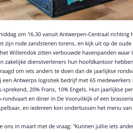
iddag om 16.30 vanuit Antwerpen-Centraal richting he
zijn rode zandstenen torens, en kijk uit op de oud
het Willemdok zitten verbouwde havenpanden waar lo
 zakelijke dienstverleners hun hoofdkantoor hebben. 
raagd om iets anders te doen dan de jaarlijkse rondv
ij een Antwerps logistiek bedrijf met 65 medewerkers
-sprekend, 20% Frans, 10% Engels. Hun jaarlijkse p
-rondvaart en diner in De Vooruitkijk of een brasseri
pelbaar, en iedereen kon ondertussen het menu van H
ons in maart met de vraag: “Kunnen jullie iets ande