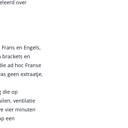
eleerd over
 Frans en Engels,
 brackets en
die ad hoc Franse
s geen extraatje,
 die op
len, ventilatie
we vier minuten
op een