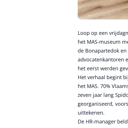
Loop op een vrijdagm
het MAS-museum met 
de Bonapartedok en 
advocatenkantoren en
het eerst werden gev
Het verhaal begint b
het MAS. 70% Vlaams
zeven jaar lang Spido
georganiseerd, voors
uittekenen.
De HR-manager belde 