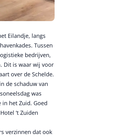
t Eilandje, langs
e havenkades. Tussen
gistieke bedrijven,
Dit is waar wij voor
aart over de Schelde.
 in de schaduw van
ersoneelsdag was
e in het Zuid. Goed
otel ‘t Zuiden
rs verzinnen dat ook