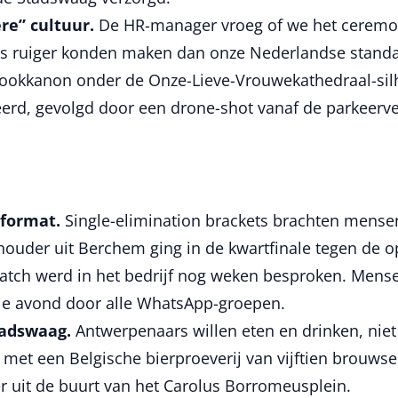
re” cultuur.
De HR-manager vroeg of we het ceremo
s ruiger konden maken dan onze Nederlandse stand
 rookkanon onder de Onze-Lieve-Vrouwekathedraal-sil
rd, gevolgd door een drone-shot vanaf de parkeerver
-format.
Single-elimination brackets brachten mens
houder uit Berchem ging in de kwartfinale tegen de 
match werd in het bedrijf nog weken besproken. Mens
die avond door alle WhatsApp-groepen.
tadswaag.
Antwerpenaars willen eten en drinken, niet 
f met een Belgische bierproeverij van vijftien brouws
er uit de buurt van het Carolus Borromeusplein.