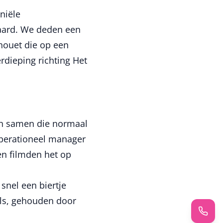
niële
aard. We deden een
houet die op een
dieping richting Het
en samen die normaal
operationeel manager
en filmden het op
snel een biertje
els, gehouden door