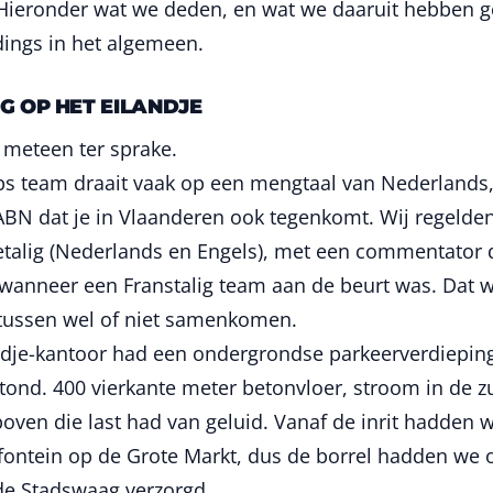
” Hieronder wat we deden, en wat we daaruit hebben g
ings in het algemeen.
G OP HET EILANDJE
meteen ter sprake.
s team draait vaak op een mengtaal van Nederlands,
BN dat je in Vlaanderen ook tegenkomt. Wij regelden
talig (Nederlands en Engels), met een commentator 
anneer een Franstalig team aan de beurt was. Dat wa
 tussen wel of niet samenkomen.
ndje-kantoor had een ondergrondse parkeerverdieping
tond. 400 vierkante meter betonvloer, stroom in de zui
ven die last had van geluid. Vanaf de inrit hadden 
fontein op de Grote Markt, dus de borrel hadden we 
de Stadswaag verzorgd.