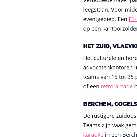
Verbouwde havenpand
leegstaan. Voor midd
eventgebied. Een
F1-
op een kantoorzolder
HET ZUID, VLAEY
Het culturele en hor
advocatenkantoren i
teams van 15 tot 35 
of een
retro-arcade
b
BERCHEM, COGELS-
De rustigere zuidoos
Teams zijn vaak geme
karaoke
in een Berc