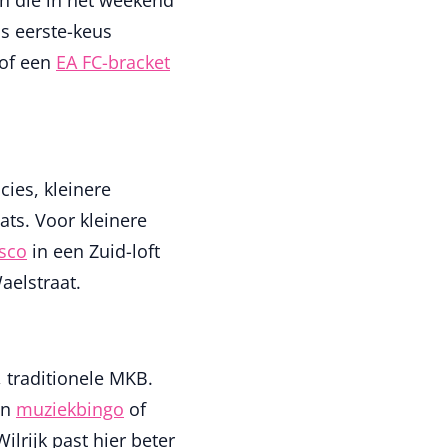
n die in het weekend
s eerste-keus
 of een
EA FC-bracket
ies, kleinere
ts. Voor kleinere
isco
in een Zuid-loft
aelstraat.
, traditionele MKB.
en
muziekbingo
of
Wilrijk past hier beter