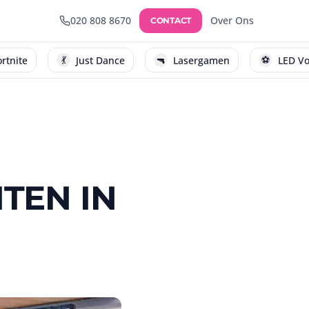
020 808 8670
Over Ons
CONTACT
💃
🔫
⚽
Just Dance
Lasergamen
LED Voetbal
TEN IN