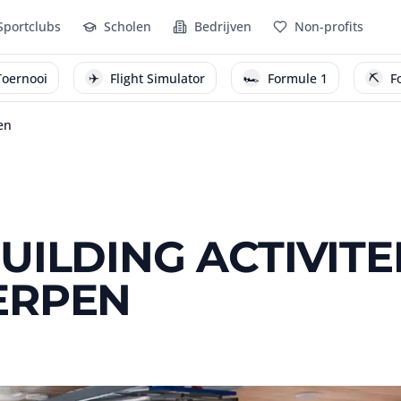
Sportclubs
Scholen
Bedrijven
Non-profits
✈️
🏎️
⛏️
Flight Simulator
Formule 1
Fortnite
en
ILDING ACTIVITEI
ERPEN