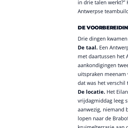
in drie talen werkt?
Antwerpse teambuild
DE VOORBEREIDIN
Drie dingen kwamen 
De taal.
Een Antwerp
met daartussen het A
aankondigingen twee
uitspraken meenam w
dat was het verschil
De locatie.
Het Eila
vrijdagmiddag leeg s
aanwezig, niemand bo
lopen naar de Brabo
kruimelterrasje aan 