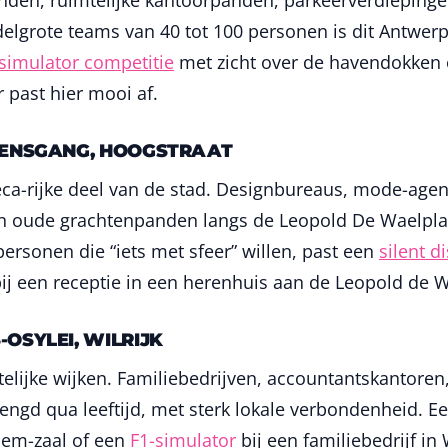
en, ruimtelijke kantoorpanden, parkeerverdiepinge
elgrote teams van 40 tot 100 personen is dit Antwerp
simulator competitie
met zicht over de havendokken
 past hier mooi af.
KENSGANG, HOOGSTRAAT
eca-rijke deel van de stad. Designbureaus, mode-agenc
n oude grachtenpanden langs de Leopold De Waelplaa
personen die “iets met sfeer” willen, past een
silent d
ij een receptie in een herenhuis aan de Leopold de W
OSYLEI, WILRIJK
telijke wijken. Familiebedrijven, accountantskantoren
ngd qua leeftijd, met sterk lokale verbondenheid. E
hem-zaal of een
F1-simulator
bij een familiebedrijf in 