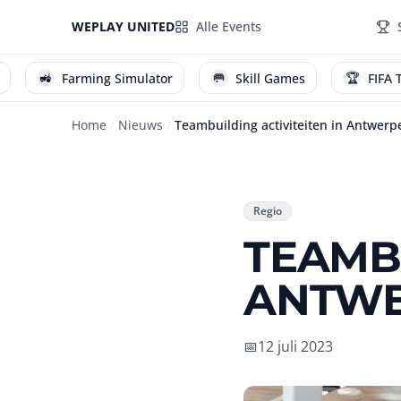
WEPLAY UNITED
Alle Events
🥅
🏆
Farming Simulator
Skill Games
FIFA Toernooi
Home
/
Nieuws
/
Teambuilding activiteiten in Antwerp
Regio
TEAMBU
ANTW
📅
12 juli 2023