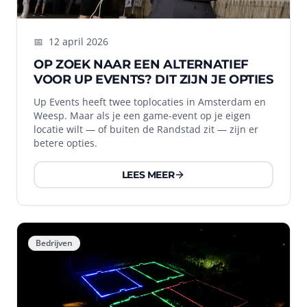
📅
12 april 2026
OP ZOEK NAAR EEN ALTERNATIEF
VOOR UP EVENTS? DIT ZIJN JE OPTIES
Up Events heeft twee toplocaties in Amsterdam en
Weesp. Maar als je een game-event op je eigen
locatie wilt — of buiten de Randstad zit — zijn er
betere opties.
LEES MEER
Bedrijven