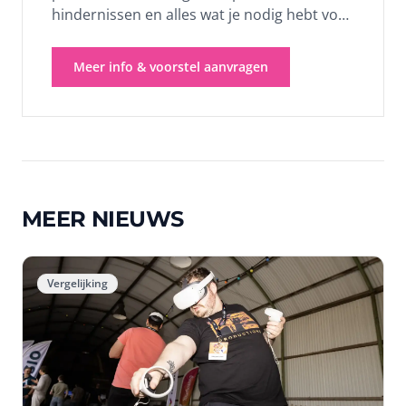
hindernissen en alles wat je nodig hebt voor
een episch lasergame event. Van
kinderfeestjes tot bedrijfsuitjes: wij bouwen
Meer info & voorstel aanvragen
op, begeleiden het spel en breken af. Jij
hoeft niks te regelen. Kies je pakket en
ontvang binnen 24 uur een vrijblijvend
voorstel.
MEER NIEUWS
Vergelijking