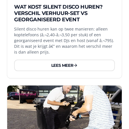
WAT KOST SILENT DISCO HUREN?
VERSCHIL VERHUUR-SET VS
GEORGANISEERD EVENT
Silent disco huren kan op twee manieren: alleen
koptelefoons (â‚¬2,40-â‚¬3,50 per stuk) of een
georganiseerd event met DJs en host (vanaf â‚¬795).
Dit is wat je krijgt â€” en waarom het verschil meer
is dan alleen prijs.
LEES MEER
Achtergrond