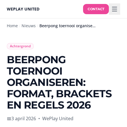
WEPLAY UNITED
CONTACT
Home
/
Nieuws
/
Beerpong toernooi organiseren: format, brackets en regels 2026
Achtergrond
BEERPONG
TOERNOOI
ORGANISEREN:
FORMAT, BRACKETS
EN REGELS 2026
📅
3 april 2026
•
WePlay United