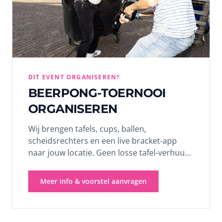
DIT EVENT ORGANISEREN?
BEERPONG-TOERNOOI
ORGANISEREN
Wij brengen tafels, cups, ballen,
scheidsrechters en een live bracket-app
naar jouw locatie. Geen losse tafel-verhuur,
een echt toernooi met een echte winnaar.
Voor 16 tot 80 deelnemers, 2 uur, met of
Meer info & voorstel aanvragen
zonder alcohol. Kies je pakket en ontvang
binnen 24 uur een vrijblijvend voorstel.